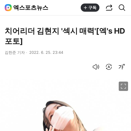
공유하기
통합검색
엑스포츠뉴스
구독
치어리더 김현지 '섹시 매력'[엑's HD
포토]
김한준 기자
2022. 6. 25. 23:44
음성으로 듣기
번역 설정
글씨크기 조절하기
이미지 크게 보기