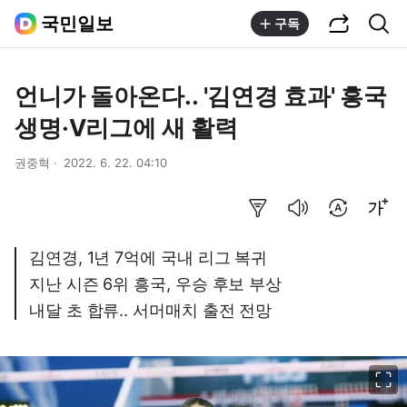
공유하기
통합검색
국민일보
구독
언니가 돌아온다.. '김연경 효과' 흥국
생명·V리그에 새 활력
권중혁
2022. 6. 22. 04:10
요약보기
음성으로 듣기
번역 설정
글씨크기 조절하기
김연경, 1년 7억에 국내 리그 복귀
지난 시즌 6위 흥국, 우승 후보 부상
내달 초 합류.. 서머매치 출전 전망
이미지 크게 보기