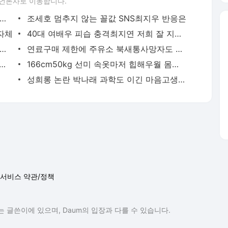
 언론사로 이동합니다.
리 나는 미녀 검찰총장 우크라 침공 비판에 러시아서 팽
조세호 멈추지 않는 꼴값 SNS최지우 반응은
 자체
40대 여배우 피습 충격최지연 저희 잘 지내요
증시 파월 의장의 어떤 발언에 안도했을까 신인규의 글로벌마켓 AS
연료구매 제한에 주유소 북새통사망자도 속출
 마스크 벗는다다시뜨는 클리오 박해린의 뉴스마켓
166cm50kg 선미 속옷마저 힙해우월 몸매 인증
성희롱 논란 박나래 과학도 이긴 마음고생 다이어트
서비스 약관/정책
 글쓴이에 있으며, Daum의 입장과 다를 수 있습니다.