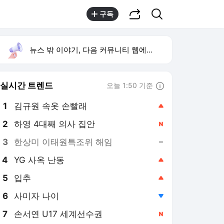
공유하기
검색
구독
뉴스 밖 이야기, 다음 커뮤니티 웹에서 보기
실시간 트렌드
오늘 1:50 기준
툴팁보기
1
김규원 속옷 손빨래
,상승
2
하영 4대째 의사 집안
,신규
3
한상미 이태원특조위 해임
,유지
4
YG 사옥 난동
,상승
5
입추
,상승
6
사미자 나이
,하락
7
손서연 U17 세계선수권
,신규