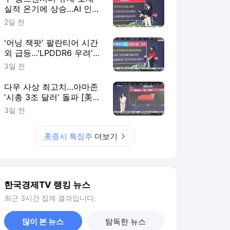
실적 온기에 상승…AI 인프
라·메모리주 동반 강세-[美
2일 전
증시 특징주]
'어닝 잭팟' 팔란티어 시간
외 급등…'LPDDR6 우려'
메모리주는 하락-[美증시
3일 전
특징주]
다우 사상 최고치…아마존
'시총 3조 달러' 돌파 [美
증시 특징주]
3일 전
美증시 특징주
더보기
한국경제TV 랭킹 뉴스
최근 3시간 집계 결과입니다.
많이 본 뉴스
탐독한 뉴스