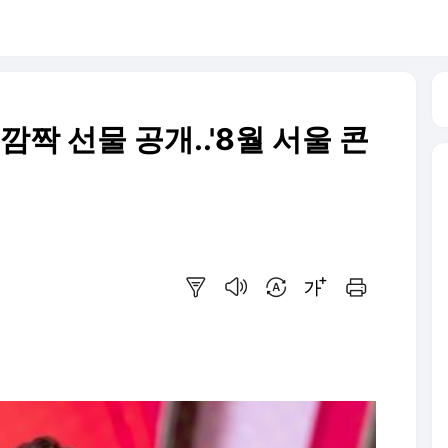
깜짝 선물 공개..'8월 서울 콘
요약보기
음성으로 듣기
번역 설정
글씨크기 조절하기
인쇄하기
]