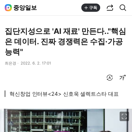
공유하기
통합검색
중앙일보
구독
집단지성으로 'AI 재료' 만든다.."핵심
은 데이터. 진짜 경쟁력은 수집·가공
능력"
최은경
2022. 6. 2. 17:01
번역 설정
글씨크기 조절하기
혁신창업 인터뷰<24> 신호욱 셀렉트스타 대표
이미지 크게 보기