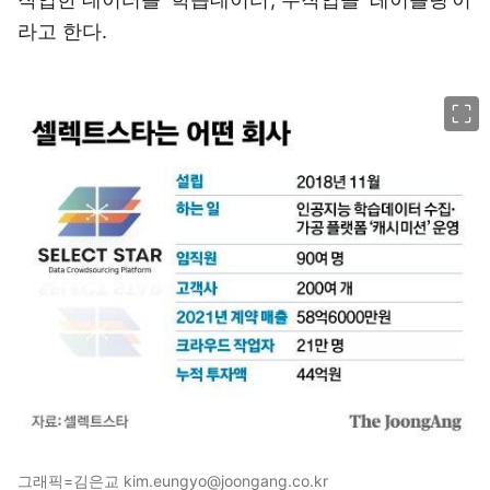
라고 한다.
이미지 크게 보기
그래픽=김은교 kim.eungyo@joongang.co.kr