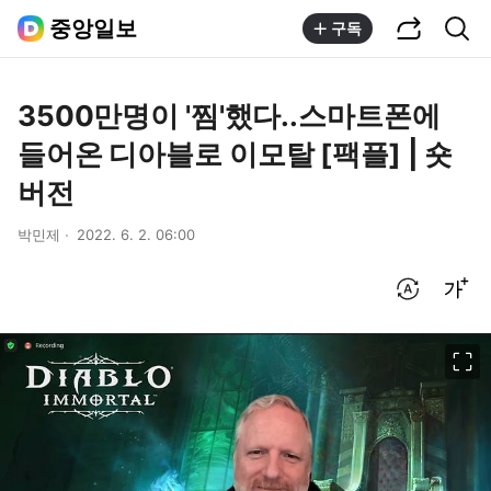
공유하기
통합검색
중앙일보
구독
3500만명이 '찜'했다..스마트폰에
들어온 디아블로 이모탈 [팩플] | 숏
버전
박민제
2022. 6. 2. 06:00
번역 설정
글씨크기 조절하기
이미지 크게 보기