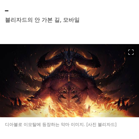
━
블리자드의 안 가본 길, 모바일
이미지 크게 보기
디아블로 이모탈에 등장하는 악마 이미지. [사진 블리자드]