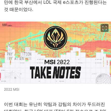
만에 한국 부산에서 LOL 국제 e스포츠가 진행된다는
것 때문이었다.
이미지 크게 보기
2022 MSI
이번 대회는 유난히 약팀과 강팀의 차이가 두드러진