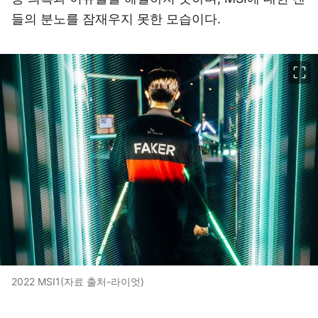
들의 분노를 잠재우지 못한 모습이다.
이미지 크게 보기
2022 MSI1(자료 출처-라이엇)