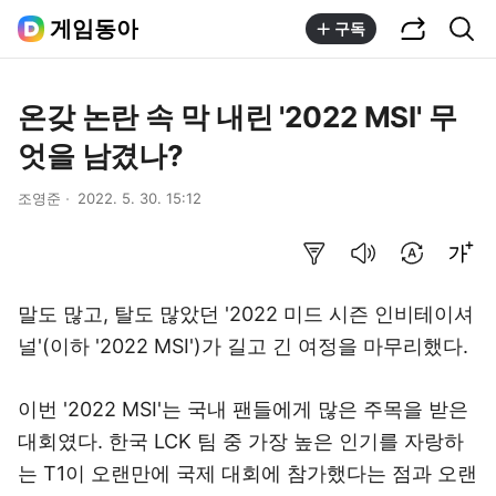
공유하기
통합검색
게임동아
구독
온갖 논란 속 막 내린 '2022 MSI' 무
엇을 남겼나?
조영준
2022. 5. 30. 15:12
요약보기
음성으로 듣기
번역 설정
글씨크기 조절하기
말도 많고, 탈도 많았던 '2022 미드 시즌 인비테이셔
널'(이하 '2022 MSI')가 길고 긴 여정을 마무리했다.
이번 '2022 MSI'는 국내 팬들에게 많은 주목을 받은
대회였다. 한국 LCK 팀 중 가장 높은 인기를 자랑하
는 T1이 오랜만에 국제 대회에 참가했다는 점과 오랜