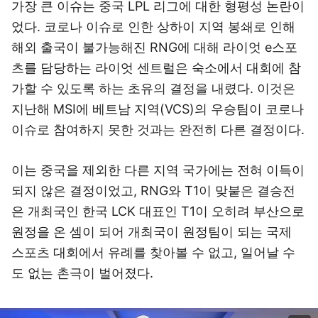
가장 큰 이슈는 중국 LPL 리그에 대한 형평성 논란이
었다. 코로나 이슈로 인한 상하이 지역 봉쇄로 인해
해외 출국이 불가능해진 RNG에 대해 라이엇 e스포
츠를 담당하는 라이엇 센트럴은 숙소에서 대회에 참
가할 수 있도록 하는 초유의 결정을 내렸다. 이것은
지난해 MSI에 베트남 지역(VCS)의 우승팀이 코로나
이슈로 참여하지 못한 것과는 완전히 다른 결정이다.
이는 중국을 제외한 다른 지역 국가에는 전혀 이득이
되지 않은 결정이었고, RNG와 T1이 맞붙은 결승전
은 개최국인 한국 LCK 대표인 T1이 오히려 부산으로
원정을 온 셈이 되어 개최국이 원정팀이 되는 국제
스포츠 대회에서 유례를 찾아볼 수 없고, 일어날 수
도 없는 촌극이 벌어졌다.
이미지 크게 보기