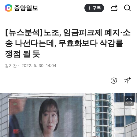
공유하기
통합검색
중앙일보
구독
[뉴스분석]노조, 임금피크제 폐지·소
송 나선다는데, 무효화보다 삭감률
쟁점 될 듯
김기찬
2022. 5. 30. 14:04
번역 설정
글씨크기 조절하기
이미지 크게 보기