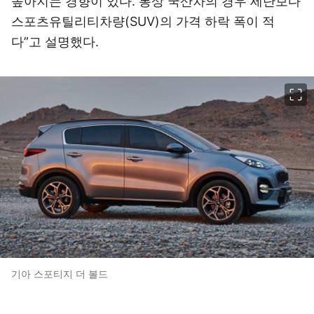
높아지는 경향이 있다. 통상 국산차의 경우 세단보다
스포츠유틸리티차량(SUV)의 가격 하락 폭이 적
다”고 설명했다.
이미지 크게 보기
기아 스포티지 더 볼드