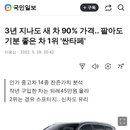
공유하기
통합검색
국민일보
구독
3년 지나도 새 차 90% 가격.. 팔아도
기분 좋은 차 1위 '싼타페'
이용상
2022. 5. 29. 20:42
요약보기
음성으로 듣기
번역 설정
글씨크기 조절하기
인기 중고차 14종 잔존가치 분석
작년 구입한 차는 되레45만원 올라
2위는 경유 스포티지.. 신차도 유리
이미지 크게 보기