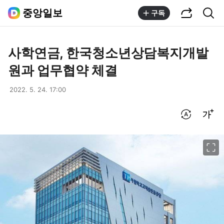
공유하기
통합검색
중앙일보
구독
사학연금, 한국청소년상담복지개발
원과 업무협약 체결
2022. 5. 24. 17:00
번역 설정
글씨크기 조절하기
이미지 크게 보기