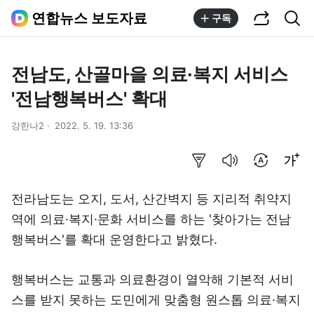
공유하기
통합검색
연합뉴스 보도자료
구독
전남도, 산골마을 의료·복지 서비스
'전남행복버스' 확대
강한나2
2022. 5. 19. 13:36
요약보기
음성으로 듣기
번역 설정
글씨크기 조절하기
전라남도는 오지, 도서, 산간벽지 등 지리적 취약지
역에 의료·복지·문화 서비스를 하는 '찾아가는 전남
행복버스'를 확대 운영한다고 밝혔다.
행복버스는 교통과 의료환경이 열악해 기본적 서비
스를 받지 못하는 도민에게 맞춤형 원스톱 의료·복지