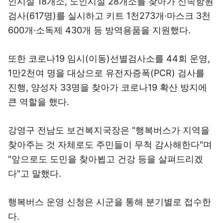
인시설 18개소, 노인시설 28개소를 찾아가 신속항원
검사(617명)를 실시하고 키트 1천273개·마스크 3천
600개·소독제 430개 등 방역용품을 지원했다.
또한 코로나19 임시(이동)선별검사소를 44회 운영,
1만2천여 명을 대상으로 유전자증폭(PCR) 검사를
진행, 양성자 33명을 찾아가 코로나19 확산 방지에
큰 역할을 했다.
강영구 전남도 보건복지국장은 "행복버스가 지역을
찾아주는 것 자체로도 주민들이 무척 감사해한다"며
"앞으로도 도민을 찾아뵙고 건강 등을 살펴드리겠
다"고 말했다.
행복버스 운영 신청은 시군을 통해 분기별로 접수한
다.