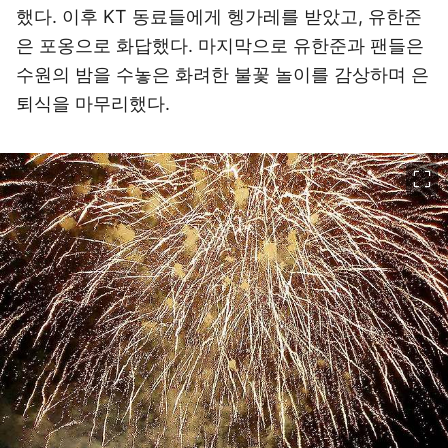
했다. 이후 KT 동료들에게 헹가레를 받았고, 유한준
은 포옹으로 화답했다. 마지막으로 유한준과 팬들은
수원의 밤을 수놓은 화려한 불꽃 놀이를 감상하며 은
퇴식을 마무리했다.
이미지 크게 보기