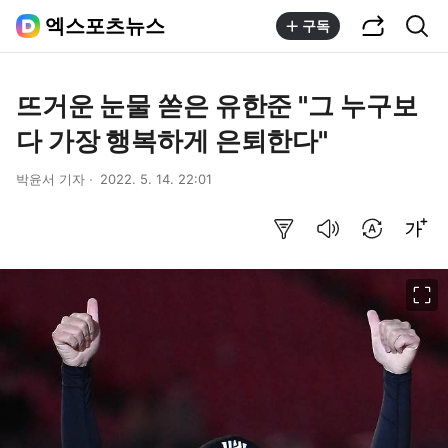
공유하기
통합검색
엑스포츠뉴스
구독
뜨거운 눈물 쏟은 유한준 "그 누구보
다 가장 행복하게 은퇴한다"
박윤서 기자
2022. 5. 14. 22:01
요약보기
음성으로 듣기
번역 설정
글씨크기 조절하기
이미지 크게 보기