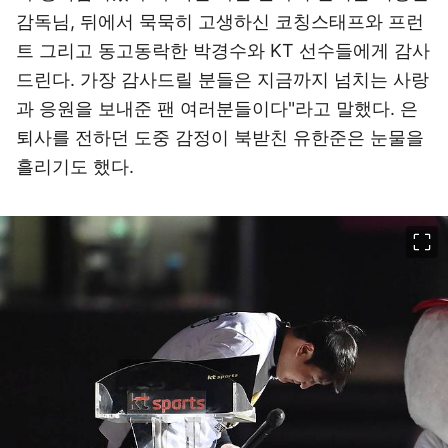
감독님, 뒤에서 묵묵히 고생하신 코칭스태프와 프런
트 그리고 동고동락한 박경수와 KT 선수들에게 감사
드린다. 가장 감사드릴 분들은 지금까지 넘치는 사랑
과 응원을 보내준 팬 여러분들이다"라고 말했다. 은
퇴사를 전하던 도중 감정이 북받친 유한준은 눈물을
흘리기도 했다.
이미지 크게 보기