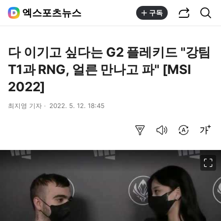
공유하기
통합검색
엑스포츠뉴스
구독
다 이기고 싶다는 G2 플레키드 "강팀
T1과 RNG, 얼른 만나고 파" [MSI
2022]
최지영 기자
2022. 5. 12. 18:45
요약보기
음성으로 듣기
번역 설정
글씨크기 조절하기
이미지 크게 보기