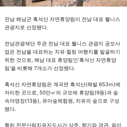
전남 해남군 흑석산 자연휴양림이 전남 대표 웰니스
관광지로 선정됐다.
전남관광재단 주관 전남 대표 웰니스 관광지 공모사
업은 전남을 대표하는 치유·힐링 여행지를 발굴하기
위한 것으로, 해남 대표 휴양림인'흑석산 자연휴양
림'을 비롯해 7개소가 선정됐다.
흑석산 자연휴양림은 계곡면 흑석산(해발 653ｍ)에
자리한 곳으로, 50만㎡의 규모에 휴양림(9동)과 숲
속야영장(13동), 유아숲체험원, 치유의 숲으로 구성
됐다.
특히 전문산림치유지도사가 상주, 향기와 경관, 음이