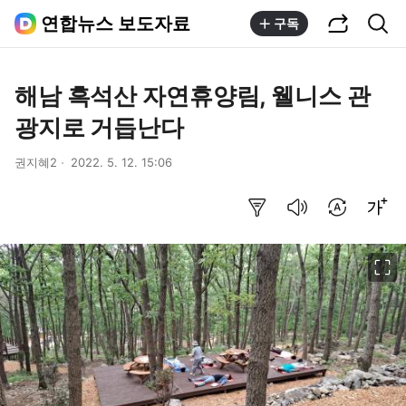
공유하기
통합검색
연합뉴스 보도자료
구독
해남 흑석산 자연휴양림, 웰니스 관
광지로 거듭난다
권지혜2
2022. 5. 12. 15:06
요약보기
음성으로 듣기
번역 설정
글씨크기 조절하기
이미지 크게 보기