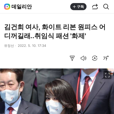
공유하기
통합검색
데일리안
구독
김건희 여사, 화이트 리본 원피스 어
디꺼길래..취임식 패션 '화제'
유정선
2022. 5. 10. 17:34
요약보기
음성으로 듣기
번역 설정
글씨크기 조절하기
이미지 크게 보기