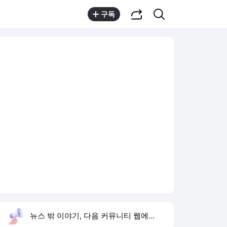
공유하기
검색
구독
뉴스 밖 이야기, 다음 커뮤니티 웹에서 보기
실시간 트렌드
오늘 16:02 기준
툴팁보기
1
반민정 9월 결혼
,유지
2
한상미 조사국장 해임
,상승
3
방은희 어머니 고독사
,신규
4
휴젤 상반기 실적
,신규
5
24기 옥순
,신규