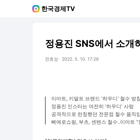
한국경제TV
정용진 SNS에서 소개하
전효성
2022. 5. 10. 17:29
이마트, 키덜트 브랜드 '하우디' 철수 방
정용진 인스타는 여전히 '하우디' 사랑
공격적으로 런칭했던 전문점 철수 움직
삐에로쇼핑, 부츠, 센텐스 철수..이마트 