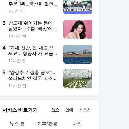
5
"양상추 기생충 공포"…
샐러드체인 결국 '파산'
신청
14시간 전
서비스 바로가기
뉴스
연예
스포츠
뉴스 홈
기후/환경
사회
경제
정치
국제
문화
IT/과학
인물
지식/칼럼
연재
배열설명서