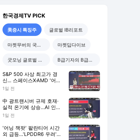
신... 스페이스X·AMD '어닝
서프' vs 애플 '매도' 하향
1일 전
[美증시 특징주]
中 광트랜시버 규제 호재·
실적 온기에 상승…AI 인프
라·메모리주 동반 강세-[美
1일 전
증시 특징주]
'어닝 잭팟' 팔란티어 시간
외 급등…'LPDDR6 우려'
메모리주는 하락-[美증시
2일 전
특징주]
다우 사상 최고치…아마존
'시총 3조 달러' 돌파 [美
증시 특징주]
2일 전
美증시 특징주
더보기
한국경제TV 랭킹 뉴스