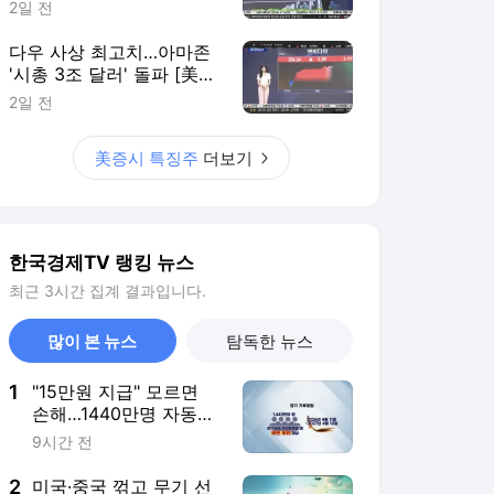
최근 3시간 집계 결과입니다.
많이 본 뉴스
탐독한 뉴스
1
"15만원 지급" 모르면
손해…1440만명 자동
가입 '깜짝' 보험
9시간 전
2
미국·중국 꺾고 무기 선
주문 1위...국산화 없인
‘반짝 특수’ [배창학의 방
7시간 전
산인사이드]
3
반도체 쉬어가는 틈에
날았다…수출 '잭팟'에
줄줄이 강세
10시간 전
4
"기내 선반, 돈 내고 쓰
세요"…항공사 새 요금
제 논란
12시간 전