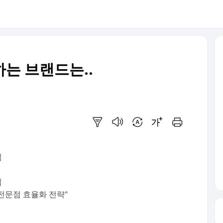
는 브랜드는..
요약보기
음성으로 듣기
번역 설정
글씨크기 조절하기
인쇄하기
침
임
"전문점 효율화 전략"