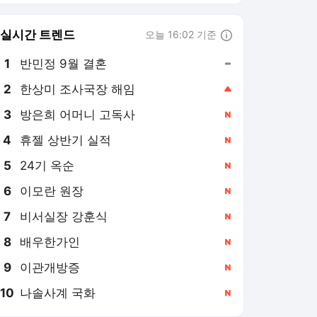
6
이모란 원장
,신규
7
비서실장 강훈식
,신규
8
배우한가인
,신규
9
이관개방증
,신규
10
나솔사계 국화
,신규
한국경제TV
PICK
美증시 특징주
글로벌 IB리포트
마켓무버의 국장힌트
마켓딥다이브
굿모닝 글로벌 이슈
B급기자의 B급리포트
S&P 500 사상 최고가 경