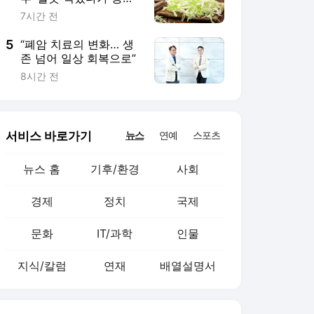
문화
IT/과학
인물
지식/칼럼
연재
배열설명서