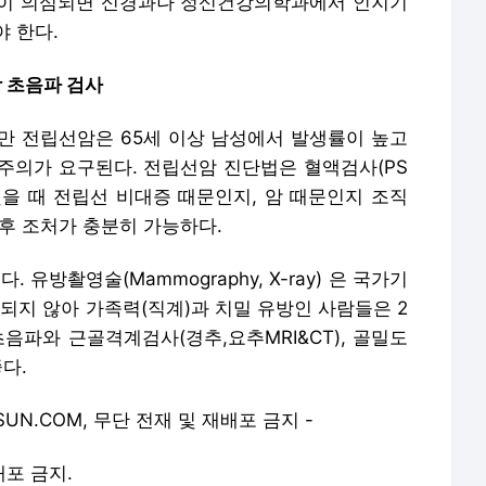
했을 때 전립선 비대증 때문인지, 암 때문인지 조직
후 조처가 충분히 가능하다.
방촬영술(Mammography, X-ray) 은 국가기
지 않아 가족력(직계)과 치밀 유방인 사람들은 2
음파와 근골격계검사(경추,요추MRI&CT), 골밀도
다.
HOSUN.COM, 무단 전재 및 재배포 금지 -
배포 금지.
론사로 이동합니다.
건강검진 성적표 '빨간불'… 다이어트 결심했다면 - 당신의 건강가이드 헬스조선
건강검진 시 어떤 항목 중요하게 여기나 봤더니… - 당신의 건강가이드 헬스조선
건강검진결과지 볼 때 놓치지 말아야할 것 - 당신의 건강가이드 헬스조선
정기검진 미루는 사람들… 코로나19 피하려다 다른 병 키울라 - 당신의 건강가이드 헬스조선