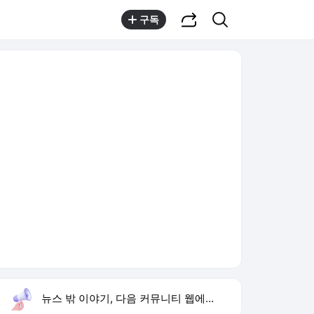
공유하기
검색
구독
뉴스 밖 이야기, 다음 커뮤니티 웹에서 보기
실시간 트렌드
오늘 6:48 기준
툴팁보기
1
반민정 9월 결혼
,유지
2
스트레이 키즈 컴백
,하락
3
폭염 온열질환
,신규
4
KBO 폭염 대책 회의
,신규
5
양정원 사건 수사 무마
,상승
6
이수경 술값 140만 원
,신규
7
배인규 사망
,하락