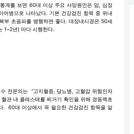
통계를 보면 60대 이상 주요 사망원인은 암, 심장
하이머병으로 나타났다. 기본 건강검진 항목 중 위내
 복부 초음파를 병행하면 좋다. 대장내시경은 50세
 1~2년) 마다 시행한다.
 전문의는 “고지혈증, 당뇨병, 고혈압 위험인자
로 혈관 내 콜레스테롤 찌거기 확인을 위해 경동맥초
다. 60대 이상에서 꼭 필요한 건강검진 항목을 알
 암은 역시 폐암이다. 위암·대장암처럼 조기진단률이
ray 상 잘 안보이는 경향이 있다. 현재 국가 암 검
 한갑씩 30년 혹은 매일 두갑씩 15년) 이상 한 고
를 시행하고 있다.