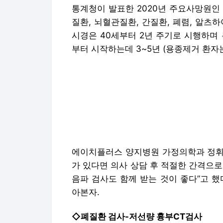
통계청이 발표한 2020년 주요사망원인 
질환, 뇌혈관질환, 간질환, 폐렴, 알츠
시경은 40세부터 2년 주기로 시행하며
부터 시작하는데 3~5년 (용종제거 환자는
에이치플러스 양지병원 가정의학과 정휘수
가 있다면 의사 상담 후 적절한 간격으
음파 검사도 함께 받는 것이 좋다”고 했
아본자.
◇폐질환 검사-저선량 흉부CT검사
60세~80세 이상 사망률이 가장 높은
높은 암과는 달리 폐암은 미세한 경우 X-
진은 만 54세~74세 흡연을 30갑년(매일
위험군을 대상으로 저선량 흉부CT 검사