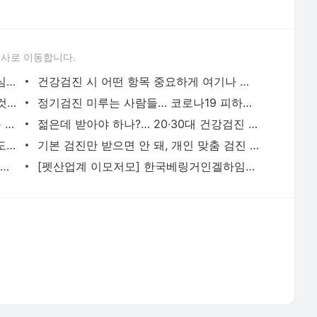
집에서 하는 '초간단' 건강검진… '둘레'를 재라 - 당신의 건강가이드 헬스조선
젊은데 받아야 하나?… 20·30대 건강검진 필요한 이유 - 당신의 건강가이드 헬스조선
건강검진 제대로 알고 받으면, 무병장수도 가능… 헬리코박터균 방치 시 위암 위험 6배 ↑ - 당신
기본 검진만 받으면 안 돼, 개인 맞춤 검진 중요… "건강도 꾸준히 관리받으세요" - 당신의 건강
강소라·이은지부터 유병재·조나단까지… 이들이 푹 빠진 ‘운동’의 정체는?
[펫산업계 이모저모] 한국베링거인겔하임동물약품, 한국고양이혈액센터에 넥스가드 캣 콤보 기
서비스 약관/정책
 글쓴이에 있으며, Daum의 입장과 다를 수 있습니다.