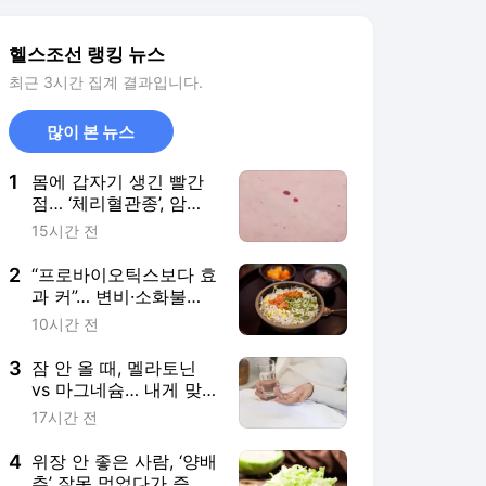
은?
3
잠 안 올 때, 멜라토닌
vs 마그네슘… 내게 맞
는 건 따로 있다
17시간 전
4
위장 안 좋은 사람, ‘양배
추’ 잘못 먹었다가 증상
심해질라
7시간 전
5
“폐암 치료의 변화… 생
존 넘어 일상 회복으로”
8시간 전
서비스 바로가기
뉴스
연예
스포츠
뉴스 홈
기후/환경
사회
경제
정치
국제