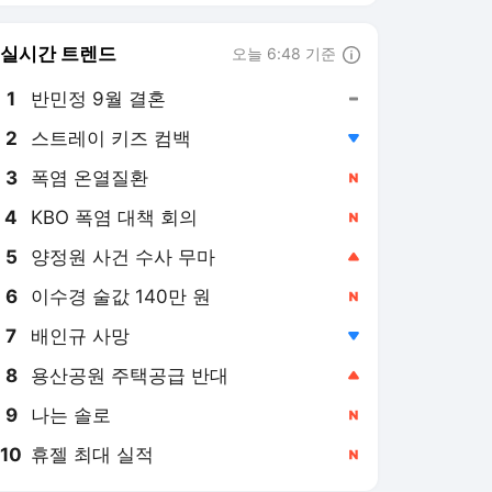
8
용산공원 주택공급 반대
,상승
9
나는 솔로
,신규
10
휴젤 최대 실적
,신규
헬스조선 랭킹 뉴스
최근 3시간 집계 결과입니다.
많이 본 뉴스
1
몸에 갑자기 생긴 빨간
점… ‘체리혈관종’, 암으
로 진행될까?
15시간 전
2
“프로바이오틱스보다 효
과 커”… 변비·소화불량·
복부팽만 완화하는 음식
10시간 전