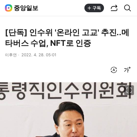
공유하기
통합검색
중앙일보
구독
[단독] 인수위 '온라인 고교' 추진..메
타버스 수업, NFT로 인증
이후연
2022. 4. 28. 05:01
번역 설정
글씨크기 조절하기
이미지 크게 보기