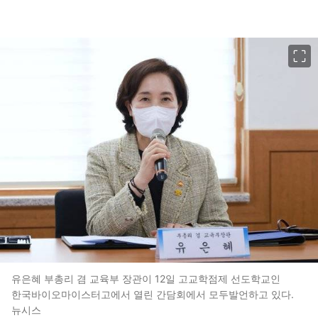
이미지 크게 보기
유은혜 부총리 겸 교육부 장관이 12일 고교학점제 선도학교인
한국바이오마이스터고에서 열린 간담회에서 모두발언하고 있다.
뉴시스