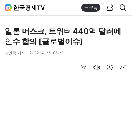
공유하기
통합검색
한국경제TV
구독
일론 머스크, 트위터 440억 달러에
인수 합의 [글로벌이슈]
정연국 기자
2022. 4. 26. 08:22
요약보기
음성으로 듣기
번역 설정
글씨크기 조절하기