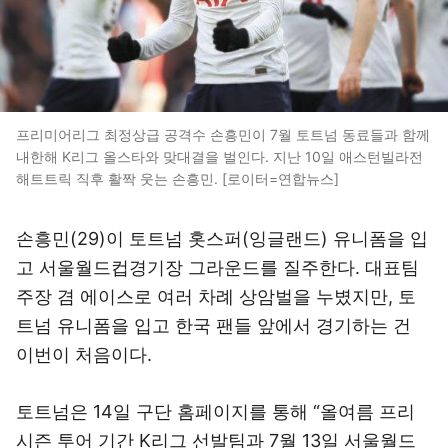
프리미어리그 최정상급 공격수 손흥민이 7월 토트넘 동료들과 함께
내한해 K리그 올스타와 맞대결을 벌인다. 지난 10일 애스턴빌라전
해트트릭 직후 활짝 웃는 손흥민. [로이터=연합뉴스]
손흥민(29)이 토트넘 홋스퍼(잉글랜드) 유니폼을 입
고 서울월드컵경기장 그라운드를 질주한다. 대표팀
주장 겸 에이스로 여러 차례 상암벌을 누볐지만, 토
트넘 유니폼을 입고 한국 팬들 앞에서 경기하는 건
이번이 처음이다.
토트넘은 14일 구단 홈페이지를 통해 “올여름 프리
시즌 투어 기간 K리그 선발팀과 7월 13일 서울월드