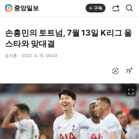
공유하기
통합검색
중앙일보
구독
손흥민의 토트넘, 7월 13일 K리그 올
스타와 맞대결
송지훈
2022. 4. 15. 00:03
번역 설정
글씨크기 조절하기
이미지 크게 보기