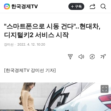
공유하기
통합검색
한국경제TV
구독
"스마트폰으로 시동 건다"..현대차,
디지털키2 서비스 시작
강미선
2022. 4. 12. 10:20
요약보기
음성으로 듣기
번역 설정
글씨크기 조절하기
[한국경제TV 강미선 기자]
이미지 크게 보기