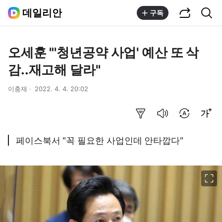
공유하기
통합검색
데일리안
구독
오세훈 "'청년공약 사업' 예산 또 삭
감..재고해 달라"
이충재
2022. 4. 4. 20:02
요약보기
음성으로 듣기
번역 설정
글씨크기 조절하기
페이스북서 "꼭 필요한 사업인데 안타깝다"
이미지 크게 보기