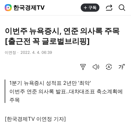
공유하기
통합검색
한국경제TV
구독
이번주 뉴욕증시, 연준 의사록 주목
[출근전 꼭 글로벌브리핑]
이연정
2022. 4. 4. 06:39
요약보기
음성으로 듣기
번역 설정
글씨크기 조절하기
1분기 뉴욕증시 성적표 2년만 '최악'
이번주 연준 의사록 발표..대차대조표 축소계획에
주목
[한국경제TV 이연정 기자]