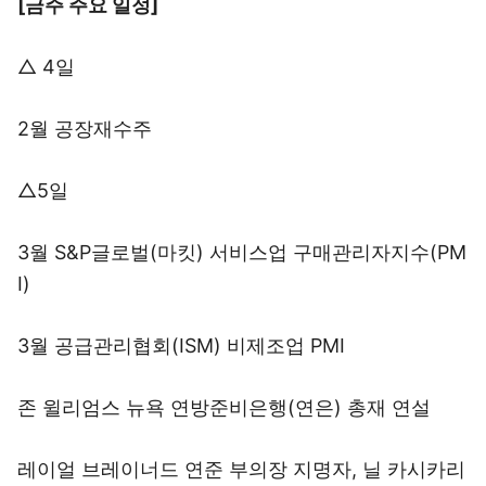
[금주 주요 일정]
△ 4일
2월 공장재수주
△5일
3월 S&P글로벌(마킷) 서비스업 구매관리자지수(PM
I)
3월 공급관리협회(ISM) 비제조업 PMI
존 윌리엄스 뉴욕 연방준비은행(연은) 총재 연설
레이얼 브레이너드 연준 부의장 지명자, 닐 카시카리