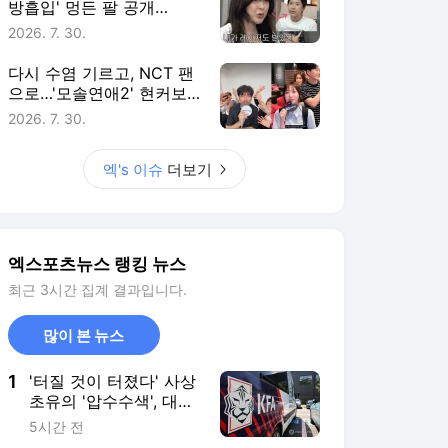
방흡입' 멍든 팔 공개
후…"부기 빠지는 중" [엑's
2026. 7. 30.
이슈]
다시 수염 기르고, NCT 팬
으로…'모솔연애2' 현커보
다 더 궁금한 출연자 근황
2026. 7. 30.
[엑's 이슈]
엑's 이슈
더보기
엑스포츠뉴스 랭킹 뉴스
최근 3시간 집계 결과입니다.
많이 본 뉴스
1
'터질 것이 터졌다' 사상
초유의 '압수수색', 대한
축구협회는 '초상집'…홍
5시간 전
명보 피의자 조사→이임