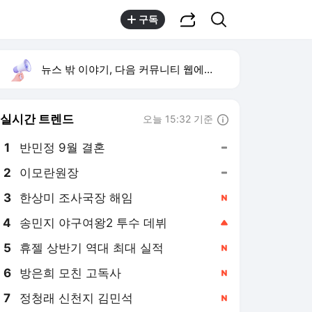
공유하기
검색
구독
뉴스 밖 이야기, 다음 커뮤니티 웹에서 보기
실시간 트렌드
오늘 15:32 기준
툴팁보기
1
반민정 9월 결혼
,유지
2
이모란원장
,유지
3
한상미 조사국장 해임
,신규
4
송민지 야구여왕2 투수 데뷔
,상승
5
휴젤 상반기 역대 최대 실적
,신규
6
방은희 모친 고독사
,신규
7
정청래 신천지 김민석
,신규