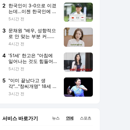
생도 소환
2
한국인이 3-0으로 이겼
는데…이젠 한국인에 0-
3으로 무너지네→인니
5시간 전
홈 30년 징크스 '와르
르', STY 끝내 소환
3
문채원 "배우, 성향적으
로 안 맞는 부분 커…따
라가기 힘들다" 솔직 고
4시간 전
백 (문채원)
4
'51세' 한고은 "아침에
일어나는 것도 힘들어…
내 몸 같지 않다" 토로
5시간 전
(고은언니)
5
"이미 끝났다고 생
각"…"창씨개명" 18세 日
탁구 천재, 역전승 뒤 눈
3시간 전
물→하루 만에 또 대역
전승…WTT 챔피언스 8
강서 韓 신유빈 만날까
서비스 바로가기
뉴스
연예
스포츠