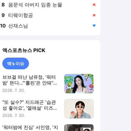
8
음문석 아버지 임종 눈물
,신규
9
티웨이항공
,신규
10
선재스님
,하락
엑스포츠뉴스
PICK
엑's 이슈
브브걸 떠난 남유정, '워터
밤' 뜬다…"'롤린'은 안돼"
vs "무대로 보자" 갑론을박
2026. 7. 30.
[엑's 이슈]
"또 실수?" 지드래곤 '습관
성 좋아요', '열애설' 미즈하
라 키코까지 소환 [엑's 이
2026. 7. 30.
슈]
'워터밤에 진심' 서인영, '지