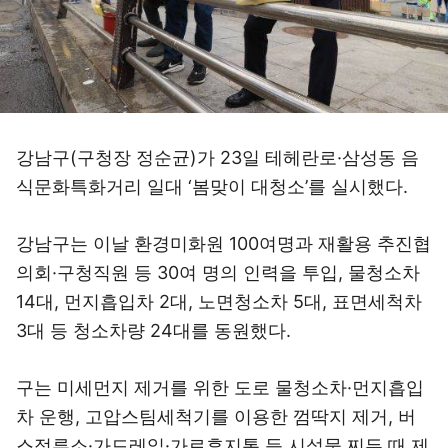
강남구(구청장 정순균)가 23일 테헤란로·삼성동 음
식문화특화거리 일대 ‘봄맞이 대청소’를 실시했다.
강남구는 이날 환경미화원 100여명과 재활용 추진협
의회·구청직원 등 30여 명의 인력을 투입, 물청소차
14대, 먼지흡입차 2대, 노면청소차 5대, 표면세척차
3대 등 청소차량 24대를 동원했다.
구는 미세먼지 제거를 위한 도로 물청소차·먼지흡입
차 운행, 고압스팀세척기를 이용한 껌딱지 제거, 버
스정류소·가드레일·가로휴지통 등 시설물 찌든 때 제