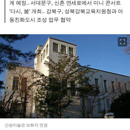
계 예정.. 서대문구, 신촌 연세로에서 미니 콘서트
'다시, 봄' 개최.. 강북구, 성북강북교육지원청과 아
동친화도시 조성 업무 협약
이미지 크게 보기
간송미술관 보화각 전경