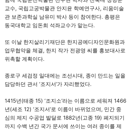
교수, 국립고궁박물관 안지윤 학예연구사, 리움미술
관 보존과학실 남유미 박사 등이 참여한다. 총평은
동국대학교 임돈희 석좌교수가 맡는다.
또 이날 한지살리기재단은 한지공예디자인문화원과
업무협약을 체결, 한지 작가 전광영 씨를 홍보대사로
위촉할 계획이다.
종로구 세검정 일대에는 조선시대, 종이 만드는 일을
담당하던 관서 ‘조지서’가 자리했었다.
1415년(태종 15) ‘조지소’라는 이름으로 세워져 1466
년(세조 12) ‘조지서’로 이름이 바뀌었으며, 민간 중
심의 제지 수공업 발달로 1882년(고종 19) 폐지되기
까지 수백 년간 국가 문서에 쓰이는 여러 종이를 제