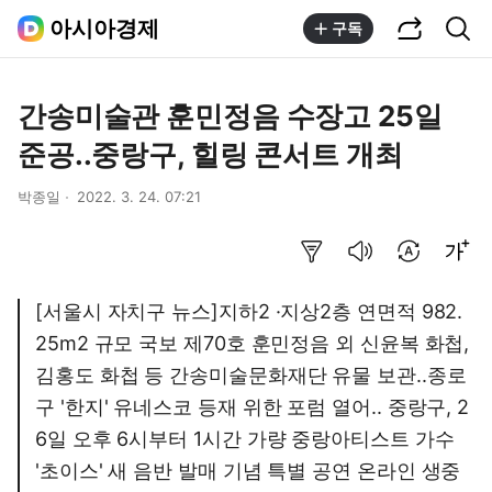
공유하기
통합검색
아시아경제
구독
간송미술관 훈민정음 수장고 25일
준공..중랑구, 힐링 콘서트 개최
박종일
2022. 3. 24. 07:21
요약보기
음성으로 듣기
번역 설정
글씨크기 조절하기
[서울시 자치구 뉴스]지하2 ·지상2층 연면적 982.
25m2 규모 국보 제70호 훈민정음 외 신윤복 화첩,
김홍도 화첩 등 간송미술문화재단 유물 보관..종로
구 '한지' 유네스코 등재 위한 포럼 열어.. 중랑구, 2
6일 오후 6시부터 1시간 가량 중랑아티스트 가수
'초이스' 새 음반 발매 기념 특별 공연 온라인 생중