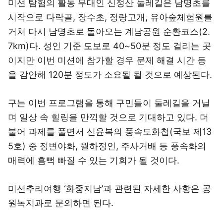
미션 탐험의 활동 무대인 신정산 둘레길은 남명초를
시작으로 다락골, 장수초, 정랑고개, 유아숲체험원를
거쳐 다시 남명초로 돌아오는 계남공원 순환코스(2.
7km)다. 성인 기준 도보로 40~50분 정도 걸리는 곳
이지만 이번 미션에 참가할 경우 문제 해결 시간 등
을 감안해 120분 정도가 소요될 될 것으로 예상된다.
구는 이번 프로그램을 통해 구민들이 둘레길을 거닐
며 일상 속 힐링을 만끽할 것으로 기대하고 있다. 더
불어 과제를 풀면서 신윤복의 풍속도화첩(국보 제13
5호) 중 정변야화, 월하정인, 주사거배 등 풍속화의
매력에 흠뻑 빠질 수 있는 기회가 될 것이다.
미션추리여행 ‘화중지남’과 관련된 자세한 사항은 공
원녹지과로 문의하면 된다.