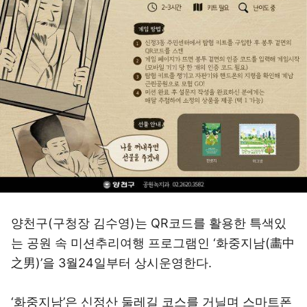
양천구(구청장 김수영)는 QR코드를 활용한 특색있
는 공원 속 미션추리여행 프로그램인 ‘화중지남(畵中
之男)’을 3월24일부터 상시운영한다.
‘화중지남’은 신정산 둘레길 코스를 거닐며 스마트폰