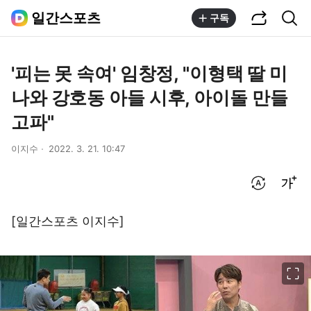
공유하기
통합검색
일간스포츠
구독
'피는 못 속여' 임창정, "이형택 딸 미
나와 강호동 아들 시후, 아이돌 만들
고파"
이지수
2022. 3. 21. 10:47
번역 설정
글씨크기 조절하기
[일간스포츠 이지수]
이미지 크게 보기