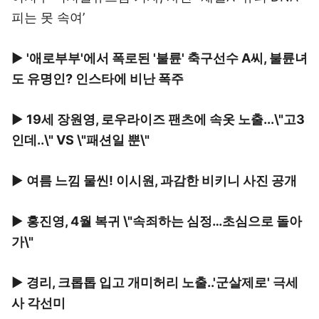
피는 못 속여’
▶
'애로부부'에서 폭로된 '불륜' 축구선수 A씨, 불륜녀
도 유명인? 인스타에 비난 폭주
▶
19세 장원영, 로우라이즈 팬츠에 속옷 노출...\"고3
인데..\" VS \"패션일 뿐\"
▶
여름 느낌 물씬! 이시원, 과감한 비키니 사진 공개
▶
홍진영, 4월 복귀 \"속죄하는 심정…초심으로 돌아
가\"
▶
경리, 크롭톱 입고 개미허리 노출..'군살제로' 극세
사 각선미