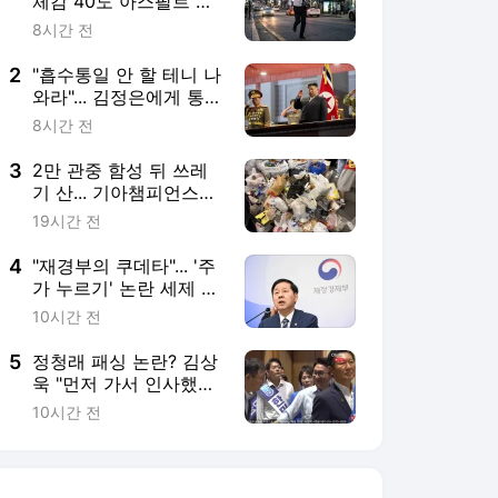
체감 40도 아스팔트 위
대리기사의 여름
8시간 전
2
"흡수통일 안 할 테니 나
와라"... 김정은에게 통하
지 않는 이유
8시간 전
3
2만 관중 함성 뒤 쓰레
기 산... 기아챔피언스필
드가 답할 차례
19시간 전
4
"재경부의 쿠데타"... '주
가 누르기' 논란 세제 개
편안 반발 확산
10시간 전
5
정청래 패싱 논란? 김상
욱 "먼저 가서 인사했다"
반박
10시간 전