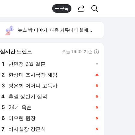
공유하기
검색
구독
뉴스 밖 이야기, 다음 커뮤니티 웹에서 보기
실시간 트렌드
오늘 16:02 기준
툴팁보기
1
반민정 9월 결혼
,유지
2
한상미 조사국장 해임
,상승
4
휴젤 상반기 실적
,신규
5
24기 옥순
,신규
6
이모란 원장
,신규
7
비서실장 강훈식
,신규