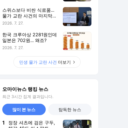
스위스보다 비싼 식료품...
물가 교란 사건의 마지막
퍼즐
2026. 7. 27.
한국 크루아상 2281원인데
일본은 702원... 왜죠?
2026. 7. 27.
민생 물가 교란 사건
더보기
오마이뉴스 랭킹 뉴스
최근 3시간 집계 결과입니다.
많이 본 뉴스
탐독한 뉴스
1
정장 셔츠에 검은 구두,