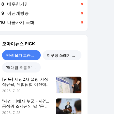
8
배우한가인
,신규
9
이관개방증
,신규
10
나솔사계 국화
,신규
오마이뉴스
PICK
민생 물가 교란 사건
야구장 쓰레기 리포트
'역대급 호불호' 호프
[단독] 제당2사 설탕 시장
점유율, 위법담합 이전에도
'판박이'였다
2026. 7. 29.
"사건 피해자 누굽니까?"...
공정위 조사관의 답 "온 국
민입니다"
2026. 7. 28.