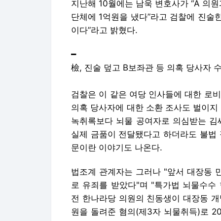
검찰은 이 같은 여당 인사들에 대한 로비
의혹 당사자에 대한 소환 조사도 벌이지
녹취록보다 뇌물 공여자로 의심받는 김씨
실제 금품이 전달됐다고 하더라도 불법 
문이란 이야기도 나온다.
법조계 관계자는 그러나 "앞서 대장동 
로 유죄를 받았다"며 "특가법 뇌물수수
전 한나라당 의원의 친동생이 대장동 개
원을 돌려준 혐의(제3자 뇌물취득)로 20
3년을 확정받은 걸 두고서다.
이에 검찰 관계자는 “수사팀에서 수사 
는 객관적 자료 등을 토대로 확인하거나 
김민중 기자 kim.minjoong1@joongang.c