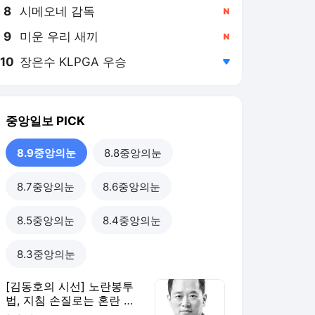
8
시메오네 감독
,신규
9
미운 우리 새끼
,신규
10
장은수 KLPGA 우승
,하락
중앙일보
PICK
8.9중앙의눈
8.8중앙의눈
8.7중앙의눈
8.6중앙의눈
8.5중앙의눈
8.4중앙의눈
8.3중앙의눈
[김동호의 시선] 노란봉투
법, 지침 손질로는 혼란 못
막는다