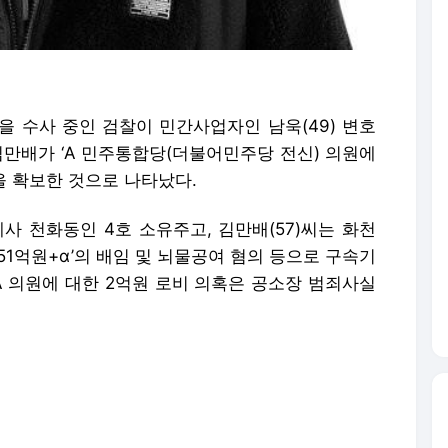
을 수사 중인 검찰이 민간사업자인 남욱(49) 변호
고 김만배가 ‘A 민주통합당(더불어민주당 전신) 의원에
을 확보한 것으로 나타났다.
 천화동인 4호 소유주고, 김만배(57)씨는 화천
651억원+α’의 배임 및 뇌물공여 혐의 등으로 구속기
A 의원에 대한 2억원 로비 의혹은 공소장 범죄사실
다’ 말해”
앙지검 전담 수사팀(팀장 김태훈 4차장검사)은 지