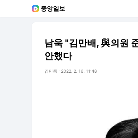
중앙일보
남욱 "김만배, 與의원 
안했다
김민중
2022. 2. 16. 11:48