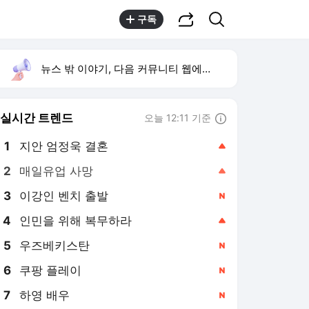
공유하기
검색
구독
뉴스 밖 이야기, 다음 커뮤니티 웹에서 보기
실시간 트렌드
오늘 12:11 기준
툴팁보기
1
지안 엄정욱 결혼
,상승
2
매일유업 사망
,상승
3
이강인 벤치 출발
,신규
4
인민을 위해 복무하라
,상승
5
우즈베키스탄
,신규
6
쿠팡 플레이
,신규
7
하영 배우
,신규