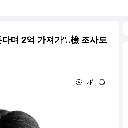
준다며 2억 가져가"..檢 조사도
번역 설정
글씨크기 조절하기
인쇄하기