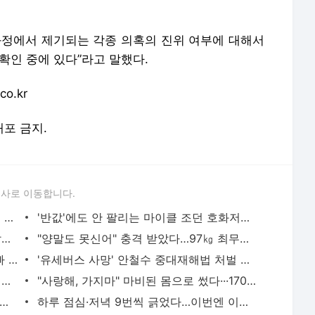
배포 금지.
론사로 이동합니다.
‘103세 철학자’ 김형석 교수 “자녀 교육의 핵심은 이거더라"
'반값'에도 안 팔리는 마이클 조던 호화저택, 이유가…
"엄마가 전해주는 거야"…유영 뺨 찰싹 찰싹 친 코치, 왜
"양말도 못신어" 충격 받았다…97㎏ 최무성 괴롭힌 질병
아빠 성폭행에 딸 죽었는데…법정 선 아빠 "애가 피해망상"
'유세버스 사망' 안철수 중대재해법 처벌 받나…고용부 조사
추미애 "재명이 이 누나가 키웠지…내 말 아주 잘 듣는 동생"
"사랑해, 가지마" 마비된 몸으로 썼다···1700명 앗아간 '가습기'
∙헝가리 분노한 '황당 판정' 그 심판, 女1500m 안 맡는다
하루 점심·저녁 9번씩 긁었다…이번엔 이재명 업무추진비 의혹
서비스 약관/정책