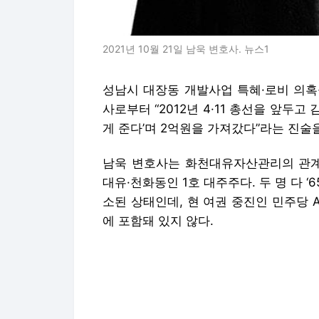
2021년 10월 21일 남욱 변호사. 뉴스1
성남시 대장동 개발사업 특혜·로비 의혹
사로부터 “2012년 4·11 총선을 앞두
게 준다’며 2억원을 가져갔다”라는 진술
남욱 변호사는 화천대유자산관리의 관계사
대유·천화동인 1호 대주주다. 두 명 다 ‘
소된 상태인데, 현 여권 중진인 민주당 
에 포함돼 있지 않다.
━
남욱 “김만배가 ‘B 보좌관에게 2억 전달했
16일 중앙일보 취재를 종합하면 서울중