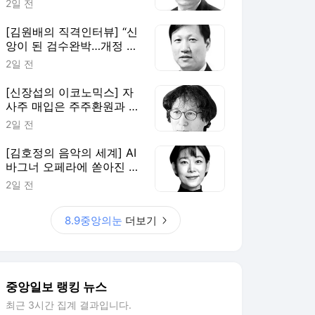
2일 전
[김원배의 직격인터뷰] “신
앙이 된 검수완박…개정 형
소법은 개혁의 과잉”
2일 전
[신장섭의 이코노믹스] 자
사주 매입은 주주환원과 무
관, 단기 투기 부추길 뿐
2일 전
[김호정의 음악의 세계] AI
바그너 오페라에 쏟아진 야
유
2일 전
8.9중앙의눈
더보기
중앙일보 랭킹 뉴스
최근 3시간 집계 결과입니다.