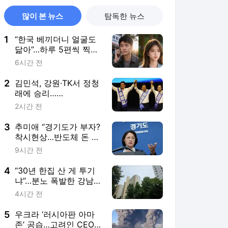
많이 본 뉴스
탐독한 뉴스
1
“한국 베끼더니 얼굴도
닮아”…하루 5편씩 찍어
내는 中 ‘숏드’
6시간 전
2
김민석, 강원·TK서 정청
래에 승리…
0.99→1.48%p 격차 벌
2시간 전
렸다
3
추미애 “경기도가 부자?
착시현상…반도체 돈 벌
어도 세입 없다”
9시간 전
4
“30년 한집 산 게 투기
냐”…분노 폭발한 강남
노인들
4시간 전
5
우크라 ‘러시아판 아마
존’ 공습…고려인 CEO 8