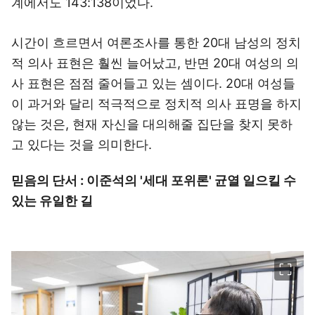
계에서도 143:138이었다.
시간이 흐르면서 여론조사를 통한 20대 남성의 정치
적 의사 표현은 훨씬 늘어났고, 반면 20대 여성의 의
사 표현은 점점 줄어들고 있는 셈이다. 20대 여성들
이 과거와 달리 적극적으로 정치적 의사 표명을 하지
않는 것은, 현재 자신을 대의해줄 집단을 찾지 못하
고 있다는 것을 의미한다.
믿음의 단서 : 이준석의 '세대 포위론' 균열 일으킬 수
있는 유일한 길
이미지 크게 보기