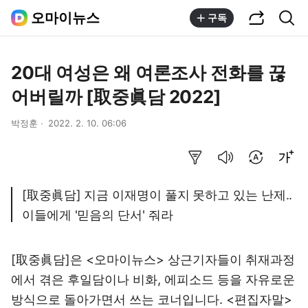
공유하기
통합검색
오마이뉴스
구독
20대 여성은 왜 여론조사 전화를 끊
어버릴까 [取중眞담 2022]
박정훈
2022. 2. 10. 06:06
요약보기
음성으로 듣기
번역 설정
글씨크기 조절하기
[取중眞담] 지금 이재명이 풀지 못하고 있는 난제..
이들에게 '믿음의 단서' 줘라
[取중眞담]은 <오마이뉴스> 상근기자들이 취재과정
에서 겪은 후일담이나 비화, 에피소드 등을 자유로운
방식으로 돌아가면서 쓰는 코너입니다. <편집자말>