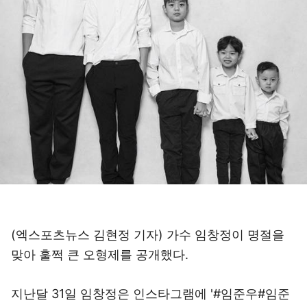
(엑스포츠뉴스 김현정 기자) 가수 임창정이 명절을
맞아 훌쩍 큰 오형제를 공개했다.
지난달 31일 임창정은 인스타그램에 '#임준우#임준