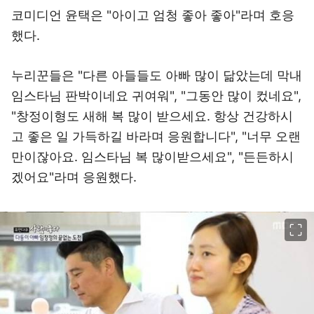
코미디언 윤택은 "아이고 엄청 좋아 좋아"라며 호응
했다.
누리꾼들은 "다른 아들들도 아빠 많이 닮았는데 막내
임스타님 판박이네요 귀여워", "그동안 많이 컸네요",
"창정이형도 새해 복 많이 받으세요. 항상 건강하시
고 좋은 일 가득하길 바라며 응원합니다", "너무 오랜
만이잖아요. 임스타님 복 많이받으세요", "든든하시
겠어요"라며 응원했다.
이미지 크게 보기