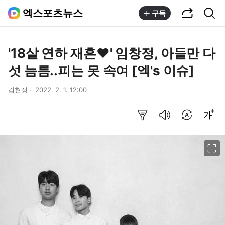
공유하기
통합검색
엑스포츠뉴스
구독
'18살 연하 재혼♥' 임창정, 아들만 다
섯 늠름..피는 못 속여 [엑's 이슈]
김현정
2022. 2. 1. 12:00
요약보기
음성으로 듣기
번역 설정
글씨크기 조절하기
이미지 크게 보기