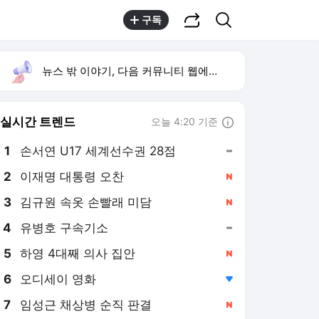
공유하기
검색
구독
뉴스 밖 이야기, 다음 커뮤니티 웹에서 보기
실시간 트렌드
오늘 4:20 기준
툴팁보기
1
손서연 U17 세계선수권 28점
,유지
2
이재명 대통령 오찬
,신규
3
김규원 속옷 손빨래 미담
,신규
4
유병호 구속기소
,유지
5
하영 4대째 의사 집안
,신규
6
오디세이 영화
,하락
7
임성근 채상병 순직 판결
,신규