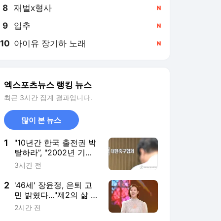
8
재벌x형사
,신규
9
입추
,신규
10
아이유 장기하 노래
,신규
엑스포츠뉴스 랭킹 뉴스
최근 3시간 집계 결과입니다.
많이 본 뉴스
1
"10년간 한국 출전권 박
탈하라”, "2002년 기록
삭제하라"…전세계 난리!
3시간 전
英 매체 "FIFA 공식 제재
도 가능"→'심판 성접대
2
'46세' 장윤정, 은퇴 고
스캔들' 일파만파
민 밝혔다…"제2의 삶 뭘
로 살까" (장공장)
2시간 전