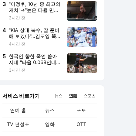
3
"이정후, 10년 중 최고의
캐치"→"높은 타율 만드
는 특별한 타자"…한국
3시간 전
인 이렇게 극찬했는데,
SF 전설의 해설위원 36
4
"KIA 상대 복수, 잘 준비
년 끝 은퇴
해 보겠다"…김도영 똑
똑히 기억하는 페덱, 호
4시간 전
랑이에 두 번 안 당한다
[대구 인터뷰]
5
한국인 향한 폭언 쏟아
지네 "타율 0.068인데
왜 남겼어?"…냉혹 시선
3시간 전
더 커졌다→"실력 아닌
투자 금액 때문에 살아
남아" 美 매체 작심 비판
서비스 바로가기
뉴스
연예
스포츠
연예 홈
뉴스
포토
TV 편성표
영화
OTT