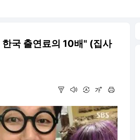
 한국 출연료의 10배" (집사
요약보기
음성으로 듣기
번역 설정
글씨크기 조절하기
인쇄하기