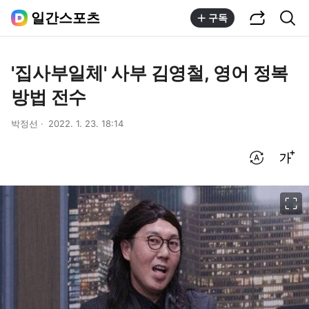
공유하기
통합검색
일간스포츠
구독
'집사부일체' 사부 김영철, 영어 정복
방법 전수
박정선
2022. 1. 23. 18:14
번역 설정
글씨크기 조절하기
이미지 크게 보기