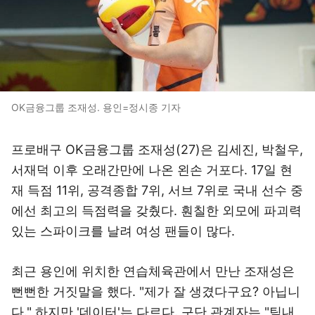
OK금융그룹 조재성. 용인=정시종 기자
프로배구 OK금융그룹 조재성(27)은 김세진, 박철우,
서재덕 이후 오래간만에 나온 왼손 거포다. 17일 현
재 득점 11위, 공격종합 7위, 서브 7위로 국내 선수 중
에선 최고의 득점력을 갖췄다. 훤칠한 외모에 파괴력
있는 스파이크를 날려 여성 팬들이 많다.
최근 용인에 위치한 연습체육관에서 만난 조재성은
뻔뻔한 거짓말을 했다. "제가 잘 생겼다구요? 아닙니
다." 하지만 '데이터'는 다르다. 구단 관계자는 "팀내