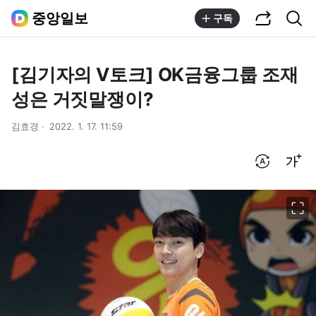
공유하기
통합검색
중앙일보
구독
[김기자의 V토크] OK금융그룹 조재
성은 거짓말쟁이?
김효경
2022. 1. 17. 11:59
번역 설정
글씨크기 조절하기
이미지 크게 보기