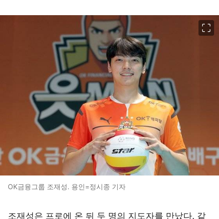
이미지 크게 보기
OK금융그룹 조재성. 용인=정시종 기자
조재성은 프로에 온 뒤 두 명의 지도자를 만났다. 같