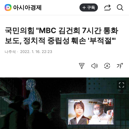
공유하기
통합검색
아시아경제
구독
국민의힘 "MBC 김건희 7시간 통화
보도, 정치적 중립성 훼손 '부적절'"
나주석
2022. 1. 16. 22:23
요약보기
음성으로 듣기
번역 설정
글씨크기 조절하기
이미지 크게 보기