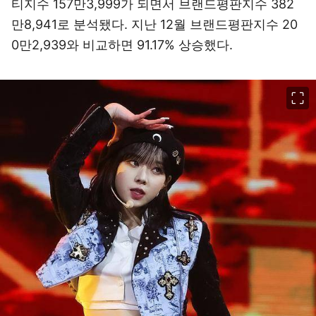
티지수 157만3,999가 되면서 브랜드평판지수 382
만8,941로 분석됐다. 지난 12월 브랜드평판지수 20
0만2,939와 비교하면 91.17% 상승했다.
이미지 크게 보기