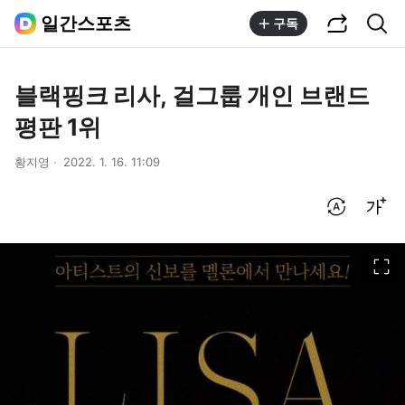
공유하기
통합검색
일간스포츠
구독
블랙핑크 리사, 걸그룹 개인 브랜드
평판 1위
황지영
2022. 1. 16. 11:09
번역 설정
글씨크기 조절하기
이미지 크게 보기