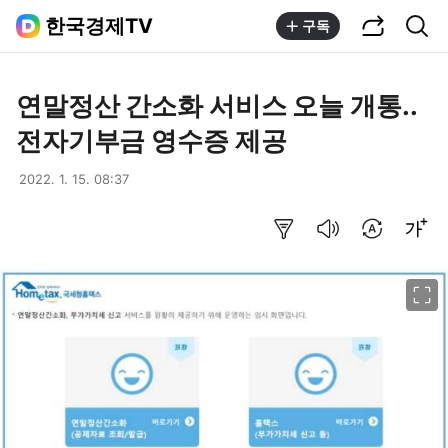
공유하기
통합검색
한국경제TV
구독
연말정산 간소화 서비스 오늘 개통..
전자기부금 영수증 제공
2022. 1. 15. 08:37
요약보기
음성으로 듣기
번역 설정
글씨크기 조절하기
이미지 크게 보기