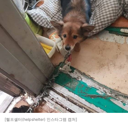
[헬프셸터(helpshelter) 인스타그램 캡처]