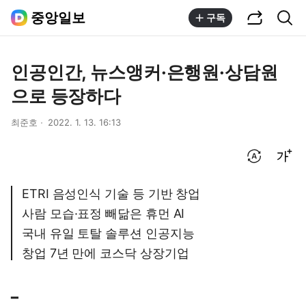
공유하기
통합검색
중앙일보
구독
인공인간, 뉴스앵커·은행원·상담원
으로 등장하다
최준호
2022. 1. 13. 16:13
번역 설정
글씨크기 조절하기
ETRI 음성인식 기술 등 기반 창업
사람 모습·표정 빼닮은 휴먼 AI
국내 유일 토탈 솔루션 인공지능
창업 7년 만에 코스닥 상장기업
━