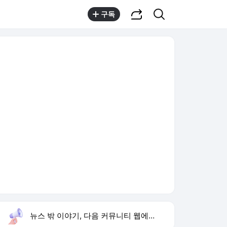
공유하기
검색
구독
뉴스 밖 이야기, 다음 커뮤니티 웹에서 보기
실시간 트렌드
오늘 10:59 기준
툴팁보기
1
황희 버스 하우스
,신규
2
경찰 상피제
,유지
3
하영 4대째 의사 집안
,하락
4
이런 엿 같은 사랑
,하락
5
배용준 백발 얼굴
,하락
6
야로고등학교
,신규
7
홈플러스
,하락