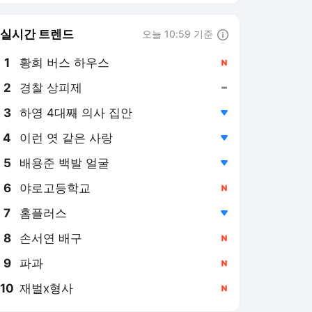
8
손서연 배구
,신규
9
파과
,신규
10
재벌x형사
,신규
매경이코노미
PICK
AI 딥다이브
위기의 한국경제
2026 투자의 정석
이재명 정부 시대
혼돈의 韓 부동산
글로벌 인사이드
뉴욕증시
변동성 커진 비트코인
오늘, 이 종목
반도체 슈퍼 호황