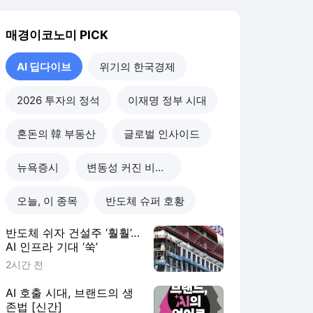
반도체 쉬자 건설주 ‘훨훨’…
AI 인프라 기대 ‘쑥’
2시간 전
AI 호출 시대, 브랜드의 생
존법 [신간]
3시간 전
AI 인프라 디벨로퍼…‘뉴 마
이웨이’ 개척자 [CEO 라운
지]
23시간 전
지금이라도 사야하나…“AI
버블 꺼지면 비트코인 100
만달러”
1일 전
AI 딥다이브
더보기