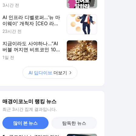
매경이코노미 랭킹 뉴스
최근 3시간 집계 결과입니다.
많이 본 뉴스
탐독한 뉴스
1
골드만삭스 ‘1만피’ 간다
는데…국내 증권가, 눈높
이 낮춘 이유는?
3시간 전
2
폭염에 ‘이것’ 모르고 에
어컨 틀었다간 ‘전기료
폭탄’?
3시간 전
3
구윤철, ‘세금 폭탄’ 반
박…“실거주 30억 이하
주택자, 양도·보유세 줄
2시간 전
어”
4
‘주택 공급 책임론’ 공세
에…오세훈 “적반하장
도 넘어”
2시간 전