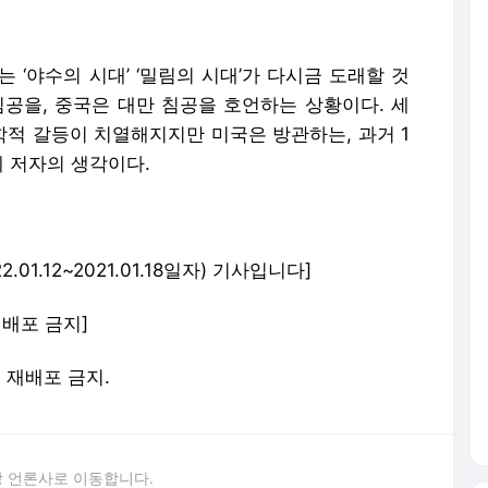
01.12~2021.01.18일자) 기사입니다]
 재배포 금지]
및 재배포 금지.
 언론사로 이동합니다.
박병국 (NH투자증권) | 소문에 귀 닫고 발로 뛰는 ‘팩트 체커’
박영옥 스마트인컴 대표 "단타는 백전백패...장투·배당 노려야"
최준철 VIP자산운용 대표 "현실적인 목표 수익률과 철저한 공부 필수"
2021년 베스트 애널리스트는 누구
2021년 베스트 애널리스트-하나금투 6연패…NH·KB證 약진