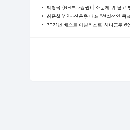
다음뉴스 서비스안내
24시간 뉴스센터
공지사항
기사배열책임자 : 임광욱
청소년보호책임자 : 이호원
뉴스 기사에 대한 저작권 및 법적 책임은 자료제공사 또는
© Daum Corp.