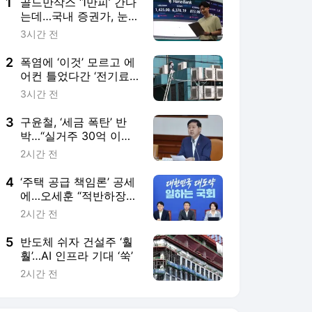
5
반도체 쉬자 건설주 ‘훨
훨’…AI 인프라 기대 ‘쑥’
2시간 전
서비스 바로가기
뉴스
연예
스포츠
뉴스 홈
기후/환경
사회
경제
정치
국제
문화
IT/과학
인물
지식/칼럼
연재
배열설명서