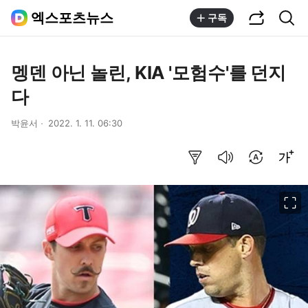
공유하기
통합검색
엑스포츠뉴스
구독
멩덴 아닌 놀린, KIA '모험수'를 던지
다
박윤서
2022. 1. 11. 06:30
요약보기
음성으로 듣기
번역 설정
글씨크기 조절하기
이미지 크게 보기