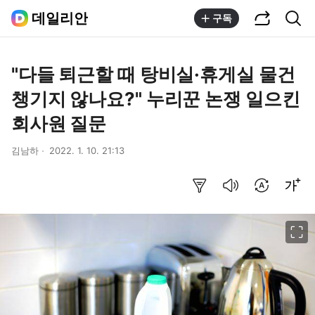
공유하기
통합검색
데일리안
구독
"다들 퇴근할 때 탕비실·휴게실 물건
챙기지 않나요?" 누리꾼 논쟁 일으킨
회사원 질문
김남하
2022. 1. 10. 21:13
요약보기
음성으로 듣기
번역 설정
글씨크기 조절하기
이미지 크게 보기