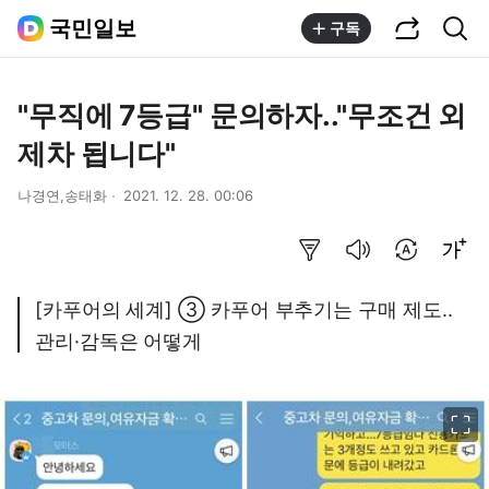
공유하기
통합검색
국민일보
구독
"무직에 7등급" 문의하자.."무조건 외
제차 됩니다"
나경연,송태화
2021. 12. 28. 00:06
요약보기
음성으로 듣기
번역 설정
글씨크기 조절하기
[카푸어의 세계] ③ 카푸어 부추기는 구매 제도..
관리·감독은 어떻게
이미지 크게 보기