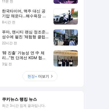
11분 전
한국타이어, 맥주 대신 공
기압 채운다…해수욕장 누
빈 ‘타이어보이’ [현장+]
8시간 전
푸마, 맨시티 팬심 정조준…
성수에 펼친 ‘체험형 클럽
하우스’ [현장+]
22시간 전
‘韓 진출’ 가능성 연 中 체
리…“현 단계선 KGM 협력
이 최우선” [현장+]
3일 전
현장+
더보기
쿠키뉴스 랭킹 뉴스
최근 3시간 집계 결과입니다.