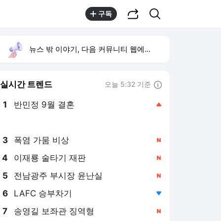
공유하기
검색
구독
뉴스 밖 이야기, 다음 커뮤니티 웹에서 보기
실시간 트렌드
오늘 5:32 기준
툴팁보기
1
반민정 9월 결혼
,상승
2
양정원 사건 수사 무마
,상승
3
폭염 가뭄 비상
,신규
4
이재룡 술타기 재판
,신규
5
전남광주 부시장 윤난실
,신규
6
LAFC 승부차기
,하락
7
송영길 보좌관 징역형
,신규