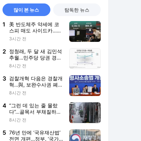
많이 본 뉴스
탐독한 뉴스
1
美 반도체주 약세에 코
스피 매도 사이드카…삼
전·닉스도 급락
3시간 전
2
정청래, 두 달 새 김민석
추월…민주당 당권 경쟁
‘초박빙’
8시간 전
3
검찰개혁 다음은 경찰개
혁…與, 보완수사권 폐지
후속입법 속도내나
8시간 전
4
“그런 데 있는 줄 몰랐
다”…골목서 부채질하는
쪽방촌 주민들 [무(無),
8시간 전
더위쉼터③]
5
76년 만에 ‘국유재산법’
전면 개편…정부, ‘국가