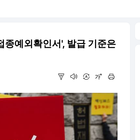
접종예외확인서', 발급 기준은
요약보기
음성으로 듣기
번역 설정
글씨크기 조절하기
인쇄하기