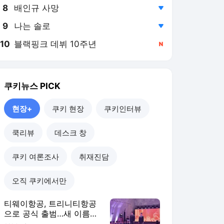
8
배인규 사망
,하락
9
나는 솔로
,하락
10
블랙핑크 데뷔 10주년
,신규
쿠키뉴스
PICK
현장+
쿠키 현장
쿠키인터뷰
쿡리뷰
데스크 창
쿠키 여론조사
취재진담
오직 쿠키에서만
티웨이항공, 트리니티항공
으로 공식 출범…새 이름에
새 옷 입었다 [현장+]