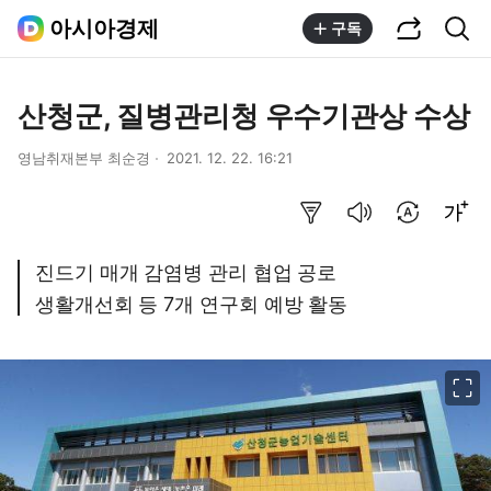
공유하기
통합검색
아시아경제
구독
산청군, 질병관리청 우수기관상 수상
영남취재본부 최순경
2021. 12. 22. 16:21
요약보기
음성으로 듣기
번역 설정
글씨크기 조절하기
진드기 매개 감염병 관리 협업 공로
생활개선회 등 7개 연구회 예방 활동
이미지 크게 보기