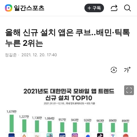
공유하기
통합검색
일간스포츠
구독
올해 신규 설치 앱은 쿠브..배민·틱톡
누른 2위는
정길준
2021. 12. 20. 17:40
번역 설정
글씨크기 조절하기
이미지 크게 보기