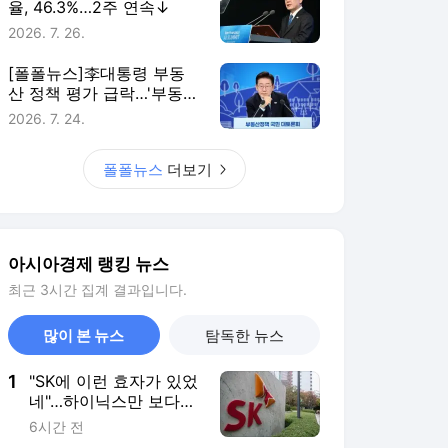
율, 46.3%…2주 연속↓
2026. 7. 26.
[폴폴뉴스]李대통령 부동
산 정책 평가 급락…'부동산
정책 잘한다' 3월 51%→ 7
2026. 7. 24.
월 26%
폴폴뉴스
더보기
아시아경제 랭킹 뉴스
최근 3시간 집계 결과입니다.
많이 본 뉴스
탐독한 뉴스
1
"SK에 이런 효자가 있었
네"…하이닉스만 보다가
놓친 2분기 깜짝 실적 1
6시간 전
위