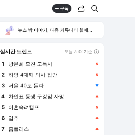
공유하기
검색
구독
뉴스 밖 이야기, 다음 커뮤니티 웹에서 보기
실시간 트렌드
오늘 7:32 기준
툴팁보기
1
방은희 모친 고독사
,신규
2
하영 4대째 의사 집안
,신규
3
서울 40도 돌파
,하락
4
차인표 동생 구강암 사망
,상승
5
이혼숙려캠프
,신규
6
입추
,상승
7
홈플러스
,상승