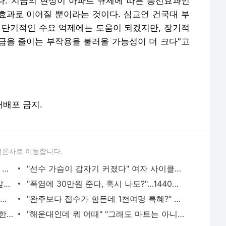
. 지금의 현상이 아파트 규제에 따른 풍선효과인
선효과로 이어질 뿐이라는 것이다. 심교언 건국대 부
 단기적인 수요 억제에는 도움이 되겠지만, 장기적
급을 줄이는 부작용을 불러올 가능성이 더 크다"고
 재배포 금지.
언론사로 이동합니다.
"경찰관이 20대女 끌고가 경찰서 내부서 성폭행"…직원 78명 직무정지까지, 파키스탄에 무슨 일이
"선수 가슴이 갑자기 커졌다" 여자 사이클서 제기된 '브라 패드' 의혹
"11살 때 기쁨조 후보였다, 그때 남자들 앞에서…" 탈북민 주장 충격
"폭염에 30만원 준다, 혹시 나도?"…1440만명 이미 가입된 '이 보험'
"한국 오면 무조건 쓸어담는다"…3000원짜리 뭐길래, 외국인 꼭 쟁여 간다는 가방
"완주보다 접수가 힘든데 1천여명 특혜?" 러너들 뿔나게 한 천안 이봉주 마라톤
"빨랫감 다 보이는데"…화장실서 줌 회의한 뉴질랜드 시의원 "문제없다"
"해운대인데 뭐 어때" "그래도 마트는 아니지" 점점 뜨거워지는 '비키니 논쟁'