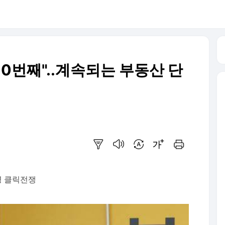
0번째"..계속되는 부동산 단
요약보기
음성으로 듣기
번역 설정
글씨크기 조절하기
인쇄하기
명 클릭전쟁