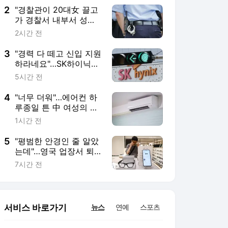
2
"경찰관이 20대女 끌고
가 경찰서 내부서 성폭
행"…직원 78명 직무정
2시간 전
지까지, 파키스탄에 무
슨 일이
3
"경력 다 떼고 신입 지원
하라네요"…SK하이닉스
이직길 막힌 삼성맨들
5시간 전
'부글부글'
4
"너무 더워"…에어컨 하
루종일 튼 中 여성의 최
후
1시간 전
5
"평범한 안경인 줄 알았
는데"…영국 업장서 퇴
출당하는 '스마트안경'
7시간 전
서비스 바로가기
뉴스
연예
스포츠