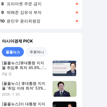
8
프리마켓 주문 금지
,신규
9
박해준 강유석 부자
,신규
10
윤민우 윤리위원장
,신규
아시아경제
PICK
폴폴뉴스
주末머니
[폴폴뉴스]李대통령 지지
율 취임후 최저 45.9%…'부
정평가, 긍정평가 앞서'
4일 전
[폴폴뉴스] 李대통령 지지
율 '취임 이래 최저' 53%…
민주 40%·국힘 21%
2026. 7. 30.
[폴폴뉴스]이 대통령 지지