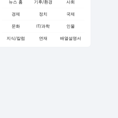
뉴스 홈
기후/환경
사회
경제
정치
국제
문화
IT/과학
인물
지식/칼럼
연재
배열설명서