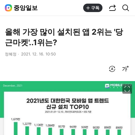
공유하기
통합검색
중앙일보
구독
올해 가장 많이 설치된 앱 2위는 '당
근마켓'..1위는?
정혜정
2021. 12. 16. 10:50
번역 설정
글씨크기 조절하기
이미지 크게 보기