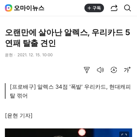
공유하기
통합검색
오마이뉴스
구독
오랜만에 살아난 알렉스, 우리카드 5
연패 탈출 견인
윤현
2021. 12. 15. 10:00
요약보기
음성으로 듣기
번역 설정
글씨크기 조절하기
[프로배구] 알렉스 34점 '폭발' 우리카드, 현대캐피
탈 꺾어
[윤현 기자]
이미지 크게 보기