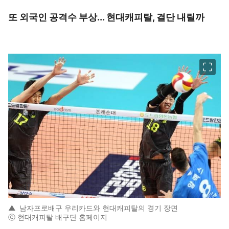
또 외국인 공격수 부상... 현대캐피탈, 결단 내릴까
이미지 크게 보기
▲
남자프로배구 우리카드와 현대캐피탈의 경기 장면
ⓒ 현대캐피탈 배구단 홈페이지