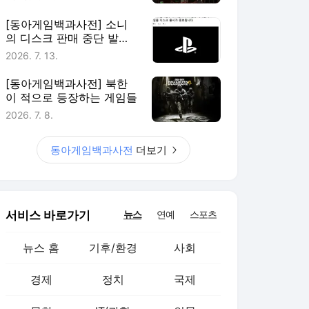
[동아게임백과사전] 소니
의 디스크 판매 중단 발표.
왜 난리인가?
2026. 7. 13.
[동아게임백과사전] 북한
이 적으로 등장하는 게임들
2026. 7. 8.
동아게임백과사전
더보기
서비스 바로가기
뉴스
연예
스포츠
뉴스 홈
기후/환경
사회
경제
정치
국제