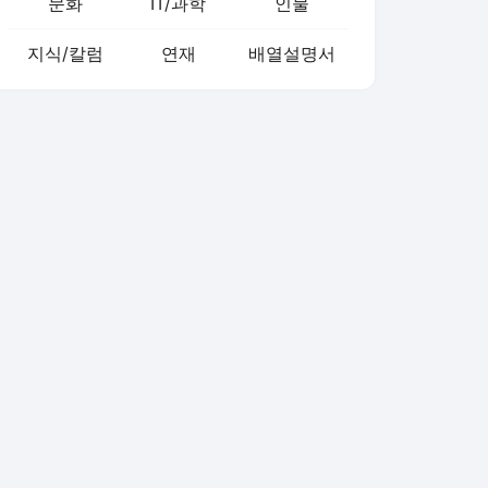
문화
IT/과학
인물
지식/칼럼
연재
배열설명서