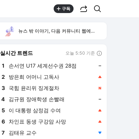
공유하기
검색
구독
뉴스 밖 이야기, 다음 커뮤니티 웹에서 보기
실시간 트렌드
오늘 5:50 기준
툴팁보기
1
손서연 U17 세계선수권 28점
,유지
2
방은희 어머니 고독사
,상승
4
김규원 장애학생 손빨래
,유지
5
이 대통령 삼정검 수여
,상승
6
차인표 동생 구강암 사망
,상승
7
김태유 교수
,하락