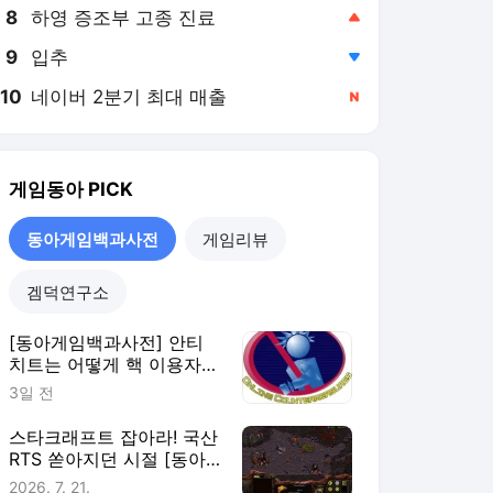
8
하영 증조부 고종 진료
,상승
9
입추
,하락
10
네이버 2분기 최대 매출
,신규
게임동아
PICK
동아게임백과사전
게임리뷰
겜덕연구소
[동아게임백과사전] 안티
치트는 어떻게 핵 이용자를
잡을까?
3일 전
스타크래프트 잡아라! 국산
RTS 쏟아지던 시절 [동아
게임백과사전]
2026. 7. 21.