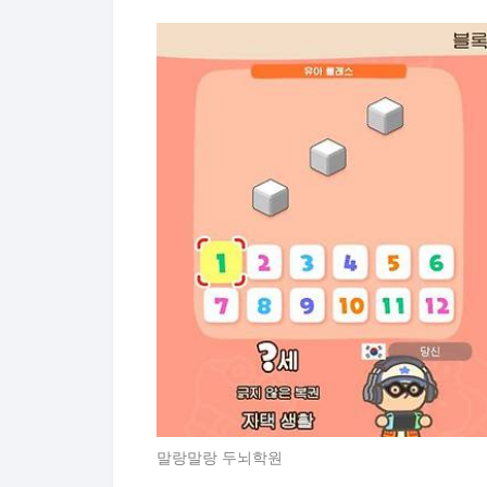
말랑말랑 두뇌학원