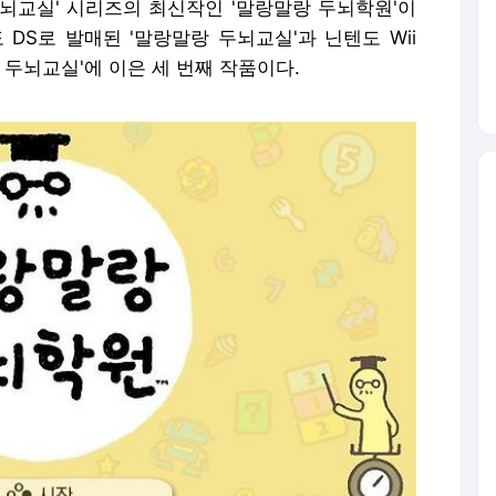
두뇌교실' 시리즈의 최신작인 '말랑말랑 두뇌학원'이
 DS로 발매된 '말랑말랑 두뇌교실'과 닌텐도 Wii
랑 두뇌교실'에 이은 세 번째 작품이다.