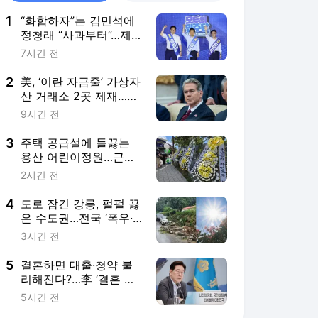
1
“화합하자”는 김민석에
정청래 “사과부터”…제
주서 與 전대 충돌
7시간 전
2
美, ‘이란 자금줄’ 가상자
산 거래소 2곳 제재…올
해만 8번째
9시간 전
3
주택 공급설에 들끓는
용산 어린이정원…근조
화환까지 등장
2시간 전
4
도로 잠긴 강릉, 펄펄 끓
은 수도권…전국 ‘폭우·
폭염’ 극과 극
3시간 전
5
결혼하면 대출·청약 불
리해진다?…李 ‘결혼 페
널티’ 개선 예고
5시간 전