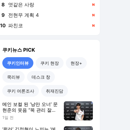
8
엿같은 사랑
,신규
9
전현무 계획 4
,신규
10
파친코
,신규
쿠키뉴스
PICK
쿠키인터뷰
쿠키 현장
현장+
쿡리뷰
데스크 창
쿠키 여론조사
취재진담
메인 보컬 된 ‘낭만 오너’ 문
현준의 웃음 “목 관리 잘해
야죠” [쿠키인터뷰]
1일 전
‘윌러’ 김정현이 느끼는 ‘에