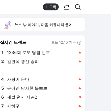
공유하기
검색
구독
뉴스 밖 이야기, 다음 커뮤니티 웹에서 보기
실시간 트렌드
오늘 12:10 기준
툴팁보기
1
1236회 로또 당첨 번호
,상승
2
김민석 경선 승리
,상승
3
마레스카 기자회견
,신규
4
사랑이 온다
,상승
5
유아인 남사친 볼뽀뽀
,상승
6
재벌 형사 시즌2
,신규
7
사하구
,상승