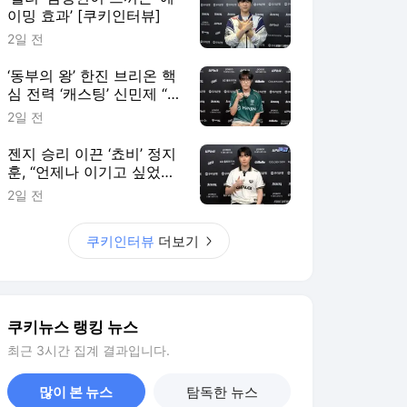
이밍 효과’ [쿠키인터뷰]
2일 전
‘동부의 왕’ 한진 브리온 핵
심 전력 ‘캐스팅’ 신민제 “팬
들에게 좋은 경기력으로 보
2일 전
답할 것” [쿠키 인터뷰]
젠지 승리 이끈 ‘쵸비’ 정지
훈, “언제나 이기고 싶었다”
[쿠키인터뷰]
2일 전
쿠키인터뷰
더보기
쿠키뉴스 랭킹 뉴스
최근 3시간 집계 결과입니다.
많이 본 뉴스
탐독한 뉴스