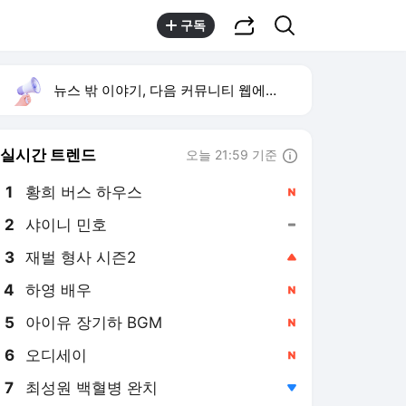
공유하기
검색
구독
뉴스 밖 이야기, 다음 커뮤니티 웹에서 보기
실시간 트렌드
오늘 21:59 기준
툴팁보기
1
황희 버스 하우스
,신규
2
샤이니 민호
,유지
3
재벌 형사 시즌2
,상승
4
하영 배우
,신규
5
아이유 장기하 BGM
,신규
6
오디세이
,신규
7
최성원 백혈병 완치
,하락