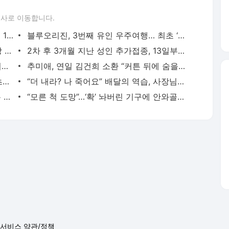
론사로 이동합니다.
“백신 대신 맞아드려요” 뉴질랜드서 하루 10회 대리 접종
블루오리진, 3번째 유인 우주여행… 최초 ‘부녀 우주여행’도
“40년간 최악” 토네이도에 켄터키주 사망 100명 달할듯
2차 후 3개월 지난 성인 추가접종, 13일부터 사전예약
얼마나 억울했으면…김연아 “쌍수 안했어요” 셀카 해명
추미애, 연일 김건희 소환 “커튼 뒤에 숨을 때 아냐”
“백신 부작용 겁나, 죽고 싶지 않아요”…초6의 호소
“더 내라? 나 죽어요” 배달의 역습, 사장님들 비명 [이슈&탐사]
쏟아져 나온 내장…북한산 탈장견 찾아온 9개월 기적 [개st하우스]
“모른 척 도망”…‘확’ 놔버린 기구에 안와골절, 과실은? [영상]
서비스 약관/정책