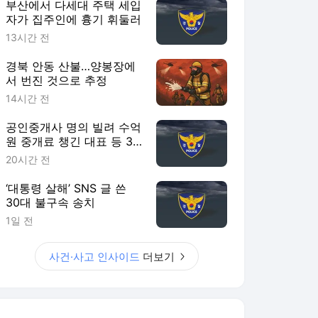
부산에서 다세대 주택 세입
자가 집주인에 흉기 휘둘러
13시간 전
경북 안동 산불…양봉장에
서 번진 것으로 추정
14시간 전
공인중개사 명의 빌려 수억
원 중개료 챙긴 대표 등 3
명 송치
20시간 전
‘대통령 살해’ SNS 글 쓴
30대 불구속 송치
1일 전
사건·사고 인사이드
더보기