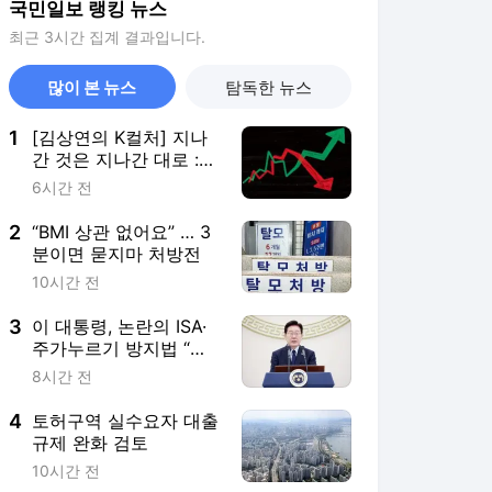
국민일보 랭킹 뉴스
최근 3시간 집계 결과입니다.
많이 본 뉴스
탐독한 뉴스
1
[김상연의 K컬처] 지나
간 것은 지나간 대로 :
주식시장이 우리에게 남
6시간 전
긴 것
2
“BMI 상관 없어요” … 3
분이면 묻지마 처방전
10시간 전
3
이 대통령, 논란의 ISA·
주가누르기 방지법 “전
면 재검토”
8시간 전
4
토허구역 실수요자 대출
규제 완화 검토
10시간 전