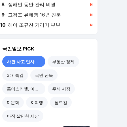
8
정해인 동안 관리 비결
,신규
9
고경표 류혜영 16년 친분
,신규
10
해이 조규찬 기러기 부부
,신규
국민일보
PICK
사건·사고 인사이드
부동산 경제
3대 특검
국민 단독
美이스라엘, 이란 공습
주식 시장
& 문화
& 여행
월드컵
아직 살만한 세상