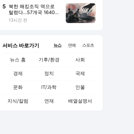
5
북한 해킹조직 역으로
털렸다…57개국 1640개
기업 공격 사실 확인
13시간 전
서비스 바로가기
뉴스
연예
스포츠
뉴스 홈
기후/환경
사회
경제
정치
국제
문화
IT/과학
인물
지식/칼럼
연재
배열설명서